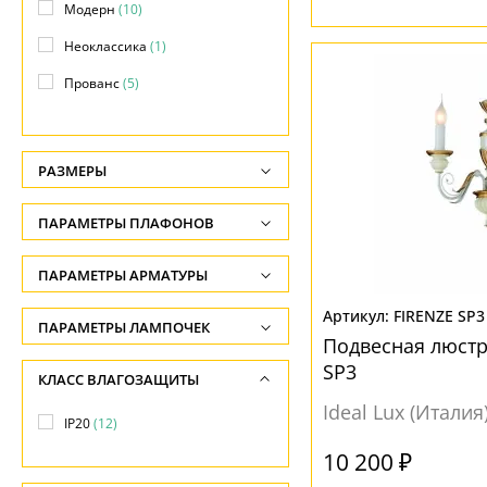
Модерн
(10)
Неоклассика
(1)
Прованс
(5)
Современный
(1)
Яркое и цветное
(1)
РАЗМЕРЫ
Высота, см
ПАРАМЕТРЫ ПЛАФОНОВ
-
ФОРМА ПЛАФОНА
ПАРАМЕТРЫ АРМАТУРЫ
Ширина, см
-
Абажур
(1)
FIRENZE SP3
ЦВЕТ АРМАТУРЫ
ПАРАМЕТРЫ ЛАМПОЧЕК
Подвесная люстра
Диаметр, см
Без плафона
(1)
Количество ламп
Белый
(4)
SP3
КЛАСС ВЛАГОЗАЩИТЫ
-
Конус
(1)
-
Золото
(1)
Ideal Lux (Италия
Длина, см
IP20
(12)
Подсвечник. свеча
(1)
Общая мощность ламп
Золотой
(1)
-
10 200 ₽
-
Коричневый
(1)
ПОВЕРХНОСТЬ