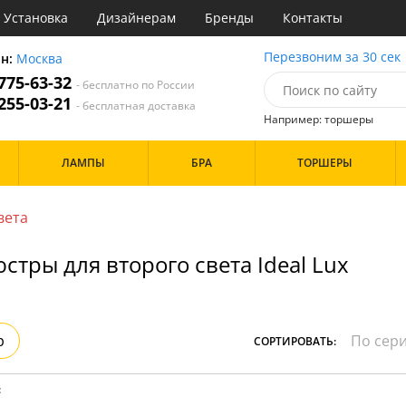
Установка
Дизайнерам
Бренды
Контакты
ы
Перезвоним за 30 сек
он:
Москва
 775-63-32
- бесплатно по России
атегории
 255-03-21
- бесплатная доставка
Например: торшеры
Стиль
Назначение
Дизайн/Форма
ЛАМПЫ
БРА
ТОРШЕРЫ
деко
Гостиная
Шары
ковый
Кабинет
толков
три
Кафе
вета
Особенности
ссический
Кухня
имализм
Спальня
тры для второго света Ideal Lux
ванс
ременный
Бренд
Цвет
ристика
тек
Белые
Прозрачные
р
СОРТИРОВАТЬ:
Хром
Черные
: