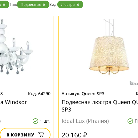
а
Тип:
Подвесные
Вид:
Люстры
P8
64290
Queen SP3
а Windsor
Подвесная люстра Queen Q
SP3
)
Ideal Lux (Италия)
1 шт.
П
20 160 ₽
В КОРЗИНУ