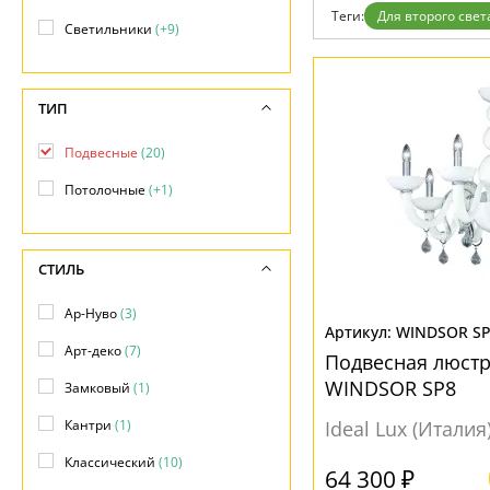
Отзывы
Теги:
Для второго свет
Установка
Светильники
(+9)
Дизайнерам
Бренды
Контакты
ТИП
Подвесные
(20)
Потолочные
(+1)
СТИЛЬ
Ар-Нуво
(3)
WINDSOR S
Арт-деко
(7)
Подвесная люстр
WINDSOR SP8
Замковый
(1)
Кантри
(1)
Ideal Lux (Италия
Классический
(10)
64 300 ₽