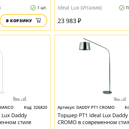
)
Ideal Lux (Италия)
1 шт.
П
23 983 ₽
В КОРЗИНУ
BIANCO
326820
DADDY PT1 CROMO
 Lux Daddy
Торшер PT1 Ideal Lux Daddy
енном стиле
CROMO в современном сти