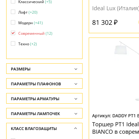
Классический
(+5)
Ideal Lux (Италия
Лофт
(+20)
81 302 ₽
Модерн
(+41)
Современный
(12)
Техно
(+2)
Хай-тек
(+3)
РАЗМЕРЫ
Высота, см
ПАРАМЕТРЫ ПЛАФОНОВ
-
ФОРМА ПЛАФОНА
ПАРАМЕТРЫ АРМАТУРЫ
Ширина, см
-
Конус
(2)
ЦВЕТ АРМАТУРЫ
ПАРАМЕТРЫ ЛАМПОЧЕК
DADDY PT1 
Диаметр, см
Количество ламп
Торшер PT1 Ideal
Бежевый
(3)
ПОВЕРХНОСТЬ
КЛАСС ВЛАГОЗАЩИТЫ
-
BIANCO в соврем
-
Белый
(2)