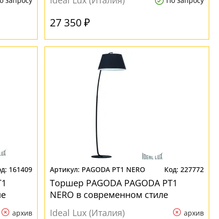
Ideal Lux (Италия)
о запросу
По запросу
27 350 ₽
161409
PAGODA PT1 NERO
227772
T1
Торшер PAGODA PAGODA PT1
ле
NERO в современном стиле
Ideal Lux (Италия)
архив
архив