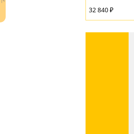
32 840 ₽
Ваш регион:
Москва
+7 (800) 775-63-32
- бесплатно по России
+7 (495) 255-03-21
- бесплатная доставка