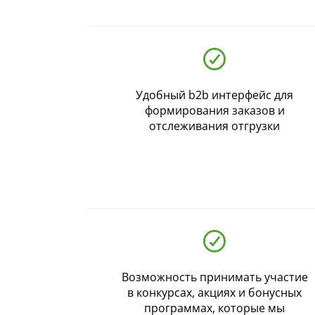
Ваш регион:
Москва
Удобный b2b интерфейс для
+7 (800) 775-63-32
- бесплатно по России
формирования заказов и
+7 (495) 255-03-21
- бесплатная доставка
отслеживания отгрузки
Возможность принимать участие
в конкурсах, акциях и бонусных
программах, которые мы