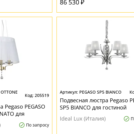
86 530 ₽
 OTTONE
PEGASO SP5 BIANCO
205519
Подвесная люстра Pegaso 
а Pegaso PEGASO
SP5 BIANCO для гостиной
INATO для
Ideal Lux (Италия)
П
)
По запросу