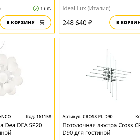
)
Ideal Lux (Италия)
1 шт.
248 640 ₽
В КОРЗИНУ
В КОРЗИ
IANCO
161158
CROSS PL D90
а Dea DEA SP20
Потолочная люстра Cross C
иной
D90 для гостиной