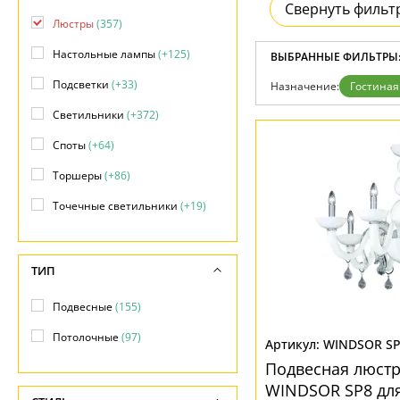
Отзывы
Свернуть фильт
Установка
Люстры
(357)
Дизайнерам
Бренды
Настольные лампы
(+125)
ВЫБРАННЫЕ ФИЛЬТРЫ
Контакты
Подсветки
(+33)
Назначение:
Гостиная
Светильники
(+372)
Споты
(+64)
Торшеры
(+86)
Точечные светильники
(+19)
ТИП
Подвесные
(155)
Потолочные
(97)
WINDSOR S
Подвесная люстр
WINDSOR SP8 для