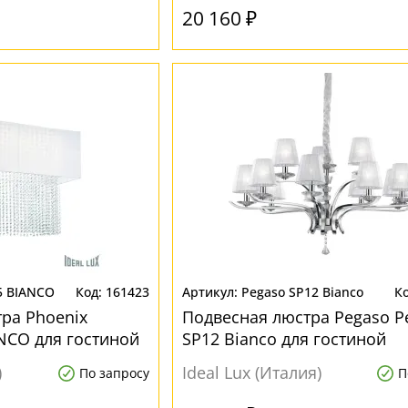
20 160 ₽
5 BIANCO
161423
Pegaso SP12 Bianco
ра Phoenix
Подвесная люстра Pegaso P
NCO для гостиной
SP12 Bianco для гостиной
)
Ideal Lux (Италия)
По запросу
П