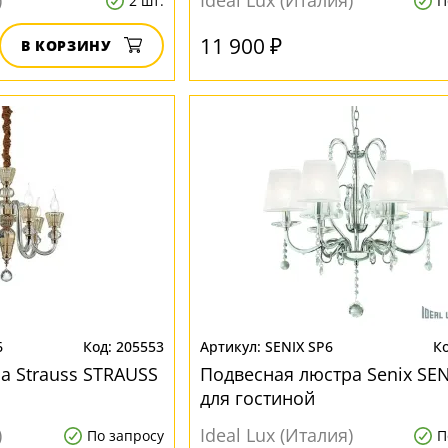
)
Ideal Lux (Италия)
2 шт.
П
11 900 ₽
В КОРЗИНУ
6
205553
SENIX SP6
а Strauss STRAUSS
Подвесная люстра Senix SEN
для гостиной
)
Ideal Lux (Италия)
По запросу
П