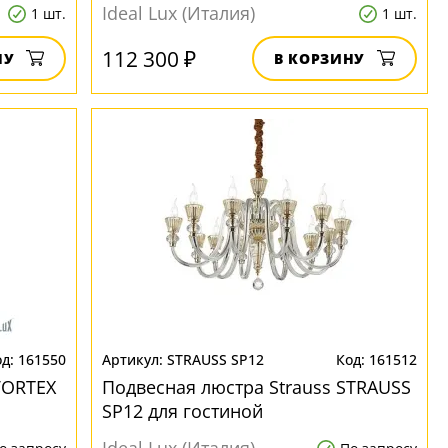
гостиной
Ideal Lux (Италия)
1 шт.
1 шт.
112 300 ₽
НУ
В КОРЗИНУ
161550
STRAUSS SP12
161512
VORTEX
Подвесная люстра Strauss STRAUSS
SP12 для гостиной