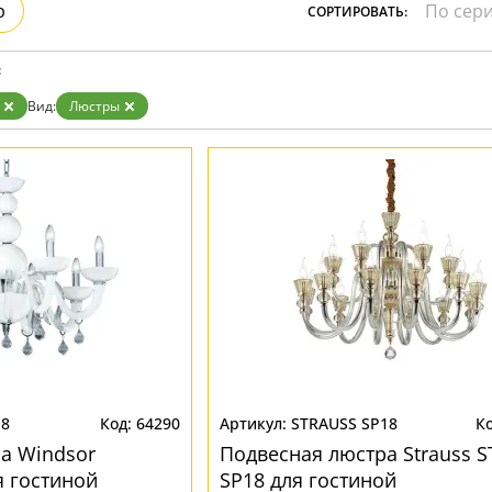
р
СОРТИРОВАТЬ:
:
Вид:
Люстры
P8
64290
STRAUSS SP18
а Windsor
Подвесная люстра Strauss 
 гостиной
SP18 для гостиной