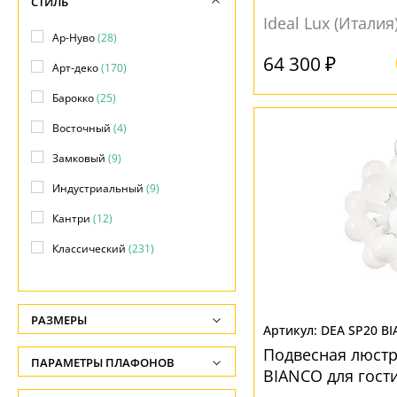
СТИЛЬ
Ideal Lux (Италия
Ар-Нуво
(28)
64 300 ₽
Арт-деко
(170)
Барокко
(25)
Восточный
(4)
Замковый
(9)
Индустриальный
(9)
Кантри
(12)
Классический
(231)
Лофт
(24)
Минимализм
(10)
РАЗМЕРЫ
DEA SP20 B
Модерн
(53)
Высота, см
Подвесная люстр
ПАРАМЕТРЫ ПЛАФОНОВ
Неоклассика
(1)
-
BIANCO для гост