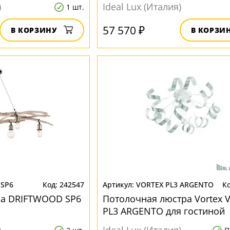
)
Ideal Lux (Италия)
1 шт.
57 570 ₽
В КОРЗИНУ
В КОРЗИ
 SP6
242547
VORTEX PL3 ARGENTO
ра DRIFTWOOD SP6
Потолочная люстра Vortex 
PL3 ARGENTO для гостиной