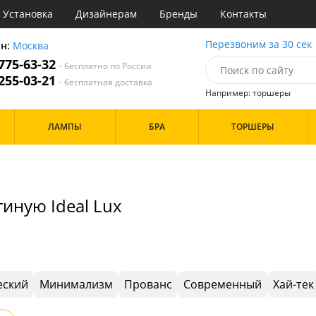
Установка
Дизайнерам
Бренды
Контакты
ы
Перезвоним за 30 сек
он:
Москва
 775-63-32
- бесплатно по России
атегории
 255-03-21
- бесплатная доставка
Например: торшеры
Стиль
Назначение
Дизайн/Форма
ЛАМПЫ
БРА
ТОРШЕРЫ
деко
Гостиная
Шары
ковый
Кабинет
толков
три
Кафе
Особенности
ссический
Кухня
имализм
Спальня
иную Ideal Lux
ванс
ременный
Бренд
Цвет
ристика
тек
Белые
Прозрачные
Хром
еский
Минимализм
Прованс
Современный
Хай-тек
Черные