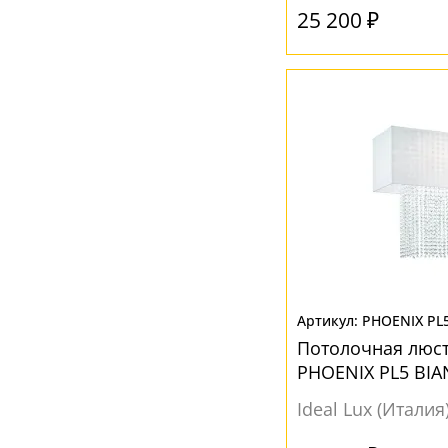
Серый
(28)
25 200 ₽
Черный
(10)
PHOENIX PL
Потолочная люст
PHOENIX PL5 BIA
Ideal Lux (Италия