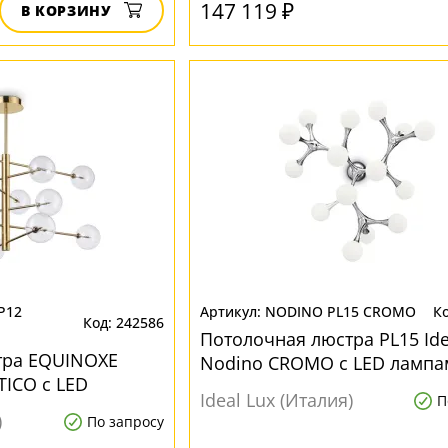
147 119 ₽
В КОРЗИНУ
P12
NODINO PL15 CROMO
242586
Потолочная люстра PL15 Ide
тра EQUINOXE
Nodino CROMO с LED лампа
ICO с LED
Ideal Lux (Италия)
П
)
По запросу