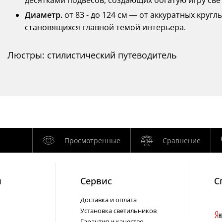
десятками подвесов, создающих богатую игру све
Диаметр.
от 83 - до 124 см — от аккуратных круг
становящихся главной темой интерьера.
Люстры: стилистический путеводитель
Просмотренные
Сравнение
и
Cервис
С
Доставка и оплата
Установка светильников
Гарантия и качество