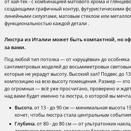
от хай-тек - с комбинацией матового хрома и глянце
создающими графичный контур, футуристическими фо
линейными силуэтами, матовым стеклом или металлом
функциональностью каждой детали .
Люстра из Италии может быть компактной, но э
за вами.
Под любой тип потолка — от «хрущёвки» до особняка —
сантиметровых моделей до восьмиметровых световых 
которые не украдут высоту. Высокий зал? Подвес до 
композицию на всю высоту помещения. Размер — это 
до огромных — всё уже просчитано, проверено и ждёт
над вами будет именно та люстра, о которой вы мечта
Высота.
от 13 - до 90 см — минимальная высота 15 
хочет, чтобы люстра стала центральным событие
Глубина.
от 80 - до 80 см — от ультратонких нак