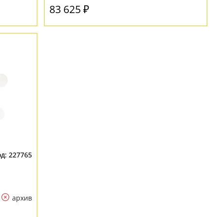
83 625 ₽
227765
архив