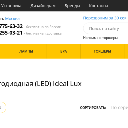
Установка
Дизайнерам
Бренды
Контакты
ы
Перезвоним за 30 сек
он:
Москва
 775-63-32
- бесплатно по России
атегории
 255-03-21
- бесплатная доставка
Например: торшеры
Стиль
Назначение
Дизайн/Форма
ЛАМПЫ
БРА
ТОРШЕРЫ
деко
Гостиная
Шары
ковый
Кабинет
толков
три
Кафе
Особенности
ссический
Кухня
имализм
Спальня
одиодная (LED) Ideal Lux
ванс
ременный
Бренд
Цвет
ристика
тек
Белые
Прозрачные
р
СОРТИРОВАТЬ:
Хром
Черные
: