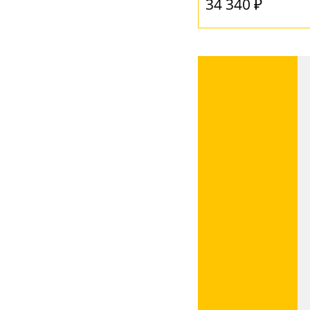
34 340 ₽
Серый
(2)
Ваш регион:
Москва
+7 (800) 775-63-32
- бесплатно по России
+7 (495) 255-03-21
- бесплатная доставка