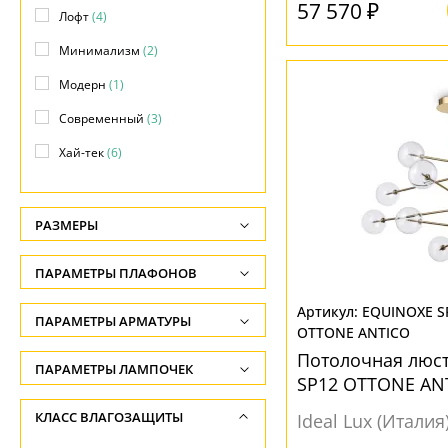
57 570 ₽
Лофт
(4)
Минимализм
(2)
Модерн
(1)
Современный
(3)
Хай-тек
(6)
РАЗМЕРЫ
Высота, см
ПАРАМЕТРЫ ПЛАФОНОВ
-
EQUINOXE S
ФОРМА ПЛАФОНА
ПАРАМЕТРЫ АРМАТУРЫ
Глубина, см
OTTONE ANTICO
-
Шар
(2)
Потолочная люс
ЦВЕТ АРМАТУРЫ
ПАРАМЕТРЫ ЛАМПОЧЕК
SP12 OTTONE ANT
Диаметр, см
Количество ламп
Белый
(2)
лампами
ПОВЕРХНОСТЬ
КЛАСС ВЛАГОЗАЩИТЫ
-
Ideal Lux (Италия
-
Латунь
(1)