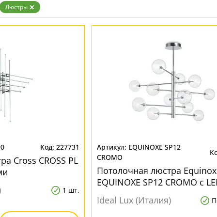
Люстры
90
227731
EQUINOXE SP12
CROMO
ра Cross CROSS PL
Потолочная люстра Equinox
ми
EQUINOXE SP12 CROMO с LE
)
1 шт.
лампами
Ideal Lux (Италия)
П