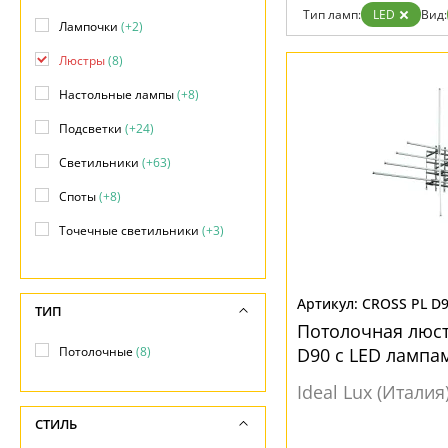
Отзывы
Тип ламп:
LED
Вид:
Установка
Лампочки
(+2)
Дизайнерам
Бренды
Люстры
(8)
Контакты
Настольные лампы
(+8)
Подсветки
(+24)
Светильники
(+63)
Споты
(+8)
Точечные светильники
(+3)
Уличные светильники
(+34)
CROSS PL D
ТИП
Потолочная люст
Потолочные
(8)
D90 с LED лампа
Ideal Lux (Италия
СТИЛЬ