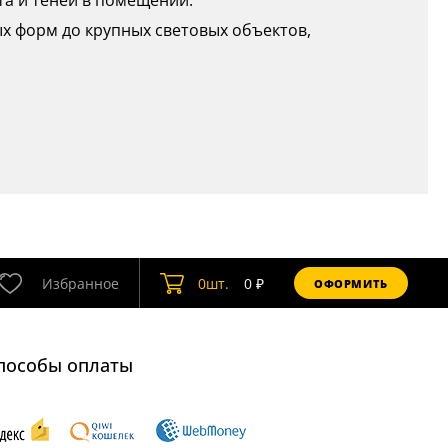
та и теней в помещении.
лых форм до крупных световых объектов,
Избранное
0
шт.
0
₽
ОФОРМИТЬ
пособы оплаты