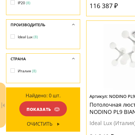
Матовый
(4)
IP20
(8)
116 387 ₽
Общая мощность ламп
Хром
(5)
Прозрачный
(2)
-
МАТЕРИАЛ
ПРОИЗВОДИТЕЛЬ
Напряжение
НАПРАВЛЕНИЕ
-
Металл
(5)
Ideal Lux
(8)
Вверх
(1)
Вниз
(1)
ПОВЕРХНОСТЬ
СТРАНА
Глянцевый
(7)
МАТЕРИАЛ
Италия
(8)
Матовый
(1)
Акрил
(2)
Стекло
(6)
Найдено:
0
шт.
NODINO PL9
Потолочная люс
ЦВЕТ ПЛАФОНОВ
ПОКАЗАТЬ
NODINO PL9 BIA
Белый
(4)
лампами
Ideal Lux (Италия
ОЧИСТИТЬ
Прозрачный
(2)