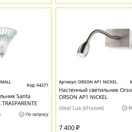
SMALL
ORSON AP1 NICKEL
64271
Настенный светильник Ors
льник Santa
ORSON AP1 NICKEL
L TRASPARENTE
Ideal Lux (Италия)
П
)
По запросу
7 400 ₽