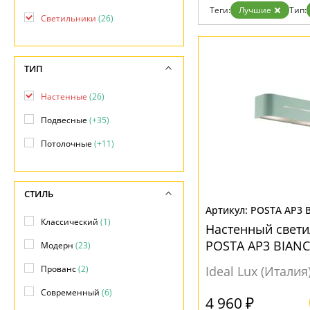
Отзывы
Теги:
Лучшие
Тип:
Установка
Светильники
(26)
Дизайнерам
Бренды
Контакты
ТИП
Настенные
(26)
Подвесные
(+35)
Потолочные
(+11)
СТИЛЬ
POSTA AP3 
Классический
(1)
Настенный свети
POSTA AP3 BIAN
Модерн
(23)
Прованс
(2)
Ideal Lux (Италия
Современный
(6)
4 960 ₽