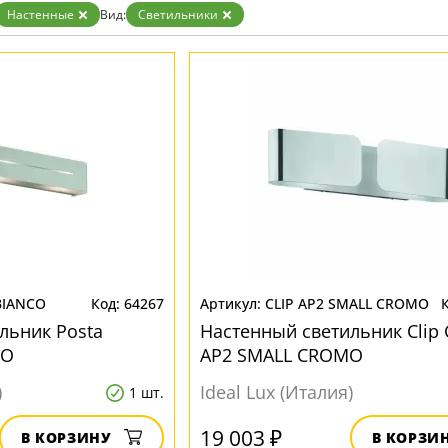
Настенные
Вид:
Светильники
BIANCO
64267
CLIP AP2 SMALL CROMO
льник Posta
Настенный светильник Clip 
CO
AP2 SMALL CROMO
)
Ideal Lux (Италия)
1 шт.
19 003 ₽
В КОРЗИНУ
В КОРЗИ