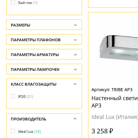
Хай-тек
(1)
РАЗМЕРЫ
Высота, см
ПАРАМЕТРЫ ПЛАФОНОВ
-
ФОРМА ПЛАФОНА
ПАРАМЕТРЫ АРМАТУРЫ
Глубина, см
-
Прямоугольник
(2)
ЦВЕТ АРМАТУРЫ
ПАРАМЕТРЫ ЛАМПОЧЕК
Ширина, см
другая
(9)
Количество ламп
Бежевый
(1)
КЛАСС ВЛАГОЗАЩИТЫ
-
квадратная
(4)
-
TRIBE AP3
Белый
(9)
Диаметр, см
IP20
(21)
круглая
(3)
Настенный свети
Общая мощность ламп
Золото
(1)
AP3
-
прямоугольная
(8)
-
Коричневый
(1)
Ideal Lux (Италия
Длина, см
ПРОИЗВОДИТЕЛЬ
Напряжение
Матовый
(1)
ПОВЕРХНОСТЬ
-
-
3 258 ₽
Ideal Lux
(26)
Никель
(1)
Глянцевый
(3)