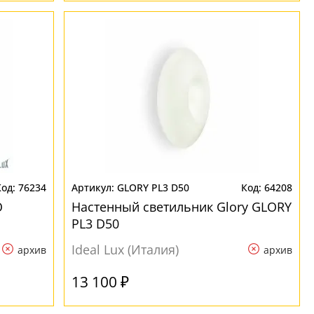
76234
GLORY PL3 D50
64208
O
Настенный светильник Glory GLORY
PL3 D50
Ideal Lux (Италия)
архив
архив
13 100 ₽