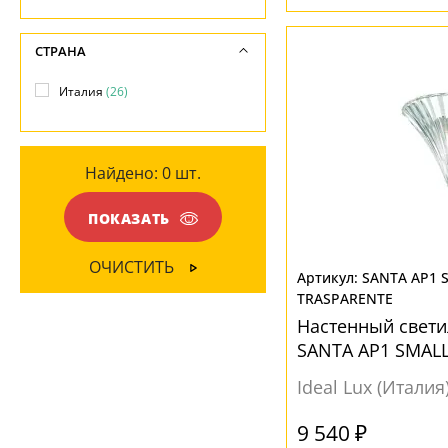
Хром
(12)
Матовый
(4)
СТРАНА
МАТЕРИАЛ
НАПРАВЛЕНИЕ
Италия
(26)
Металл
(26)
Вверх
(1)
Вниз
(3)
ПОВЕРХНОСТЬ
Найдено:
0
шт.
Глянцевый
(6)
МАТЕРИАЛ
ПОКАЗАТЬ
Матовый
(1)
Гипс
(1)
ОЧИСТИТЬ
SANTA AP1 
Металл
(2)
TRASPARENTE
Стекло
(16)
Настенный свети
SANTA AP1 SMAL
Ткань
(1)
Ideal Lux (Италия
ЦВЕТ ПЛАФОНОВ
9 540 ₽