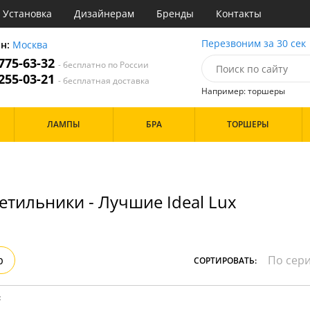
Установка
Дизайнерам
Бренды
Контакты
ы
Перезвоним за 30 сек
он:
Москва
 775-63-32
- бесплатно по России
атегории
 255-03-21
- бесплатная доставка
Например: торшеры
Стиль
Назначение
Дизайн/Форма
ЛАМПЫ
БРА
ТОРШЕРЫ
деко
Гостиная
Шары
ковый
Кабинет
толков
три
Кафе
Особенности
ссический
Кухня
имализм
Спальня
етильники - Лучшие Ideal Lux
ванс
ременный
Бренд
Цвет
ристика
тек
Белые
Прозрачные
р
СОРТИРОВАТЬ:
Хром
Черные
: