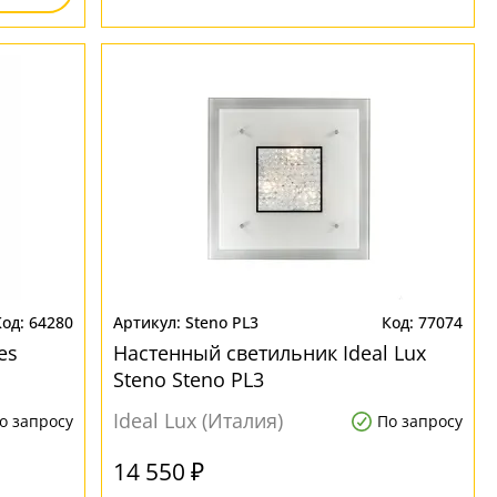
64280
Steno PL3
77074
es
Настенный светильник Ideal Lux
Steno Steno PL3
Ideal Lux (Италия)
о запросу
По запросу
14 550 ₽