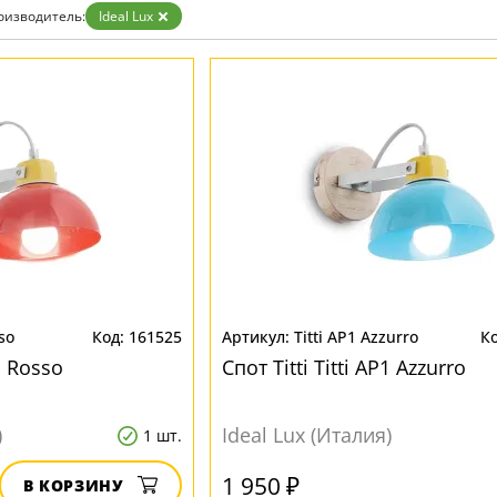
оизводитель:
Ideal Lux
so
161525
Titti AP1 Azzurro
P1 Rosso
Спот Titti Titti AP1 Azzurro
)
Ideal Lux (Италия)
1 шт.
1 950 ₽
В КОРЗИНУ