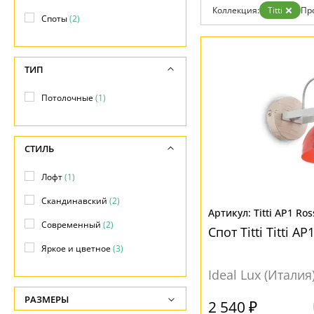
Отзывы
Коллекция:
Titti
Пр
Установка
Споты
(2)
Дизайнерам
Бренды
Контакты
ТИП
Потолочные
(1)
СТИЛЬ
Лофт
(1)
Скандинавский
(2)
Titti AP1 Ros
Современный
(2)
Спот Titti Titti A
Яркое и цветное
(3)
Ideal Lux (Италия
РАЗМЕРЫ
2 540 ₽