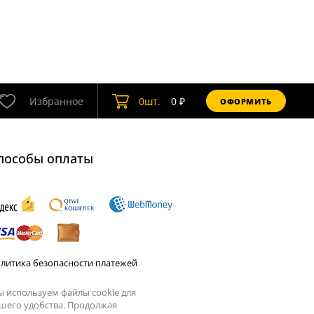
Избранное
0
шт.
0
₽
ОФОРМИТЬ
пособы оплаты
литика безопасности платежей
 используем файлы cookie для
шего удобства. Продолжая