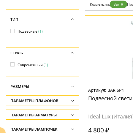
Отзывы
Коллекция:
Bar
Пр
Установка
Дизайнерам
Бренды
ТИП
Контакты
Подвесные
(1)
СТИЛЬ
Современный
(1)
РАЗМЕРЫ
BAR SP1
Высота, см
Подвесной свети
ПАРАМЕТРЫ ПЛАФОНОВ
-
ФОРМА ПЛАФОНА
ПАРАМЕТРЫ АРМАТУРЫ
Диаметр, см
Ideal Lux (Италия
-
Цилиндр
(1)
ЦВЕТ АРМАТУРЫ
4 800 ₽
ПАРАМЕТРЫ ЛАМПОЧЕК