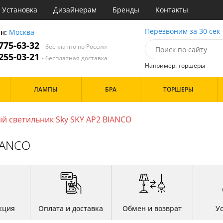
Установка
Дизайнерам
Бренды
Контакты
ы
Перезвоним за 30 сек
он:
Москва
 775-63-32
- бесплатно по России
атегории
 255-03-21
- бесплатная доставка
Например: торшеры
Стиль
Назначение
Дизайн/Форма
ЛАМПЫ
БРА
ТОРШЕРЫ
деко
Гостиная
Шары
ковый
Кабинет
толков
три
Кафе
й светильник Sky SKY AP2 BIANCO
Особенности
ссический
Кухня
имализм
Спальня
IANCO
ванс
ременный
Бренд
Цвет
ристика
тек
Белые
Прозрачные
Хром
Черные
кция
Оплата и доставка
Обмен и возврат
У