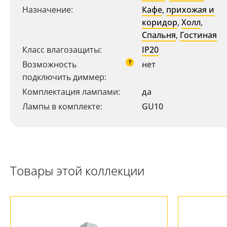
Назначение:
Кафе
,
прихожая и
коридор
,
Холл
,
Спальня
,
Гостиная
Класс влагозащиты:
IP20
?
Возможность
нет
подключить диммер:
Комплектация лампами:
да
Лампы в комплекте:
GU10
Ваш регион:
Москва
+7 (800) 775-63-32
- бесплатно по России
+7 (495) 255-03-21
- бесплатная доставка
Товары этой коллекции