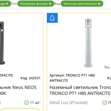
ндр
Тип:
Наземные фонари
Вид:
Уличные светильники
TRACITE
TRONCO PT1 H80
242531
ANTRACITE
льник Neos NEOS
Наземный светильник Tron
00K
TRONCO PT1 H80 ANTRACITE
)
Ideal Lux (Италия)
11 шт.
П