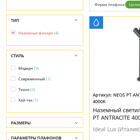
Отзывы
Форма плафона:
Цили
Установка
Дизайнерам
Бренды
ТИП
Контакты
Наземные фонари
(4)
СТИЛЬ
Модерн
(3)
Современный
(1)
Техно
(2)
NEOS PT AN
Хай-тек
(1)
4000K
Наземный свети
PT ANTRACITE 40
РАЗМЕРЫ
Ideal Lux (Италия
Высота, см
ПАРАМЕТРЫ ПЛАФОНОВ