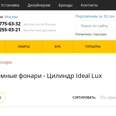
Установка
Дизайнерам
Бренды
Контакты
ы
Перезвоним за 30 сек
он:
Москва
 775-63-32
- бесплатно по России
атегории
 255-03-21
- бесплатная доставка
Например: торшеры
Стиль
Назначение
Дизайн/Форма
ЛАМПЫ
БРА
ТОРШЕРЫ
деко
Гостиная
Шары
ковый
Кабинет
толков
три
Кафе
онари
Особенности
ссический
Кухня
имализм
Спальня
мные фонари - Цилиндр Ideal Lux
ванс
ременный
Бренд
Цвет
ристика
тек
Белые
Прозрачные
р
СОРТИРОВАТЬ:
Хром
Черные
: