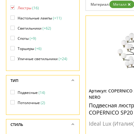
Отзывы
Материал:
Металл
Установка
Люстры
(16)
Дизайнерам
Бренды
Настольные лампы
(+11)
Контакты
Светильники
(+62)
Споты
(+9)
Торшеры
(+6)
Уличные светильники
(+24)
ТИП
COPERNICO 
Подвесные
(14)
NERO
Потолочные
(2)
Подвесная люстр
COPERNICO SP20
Ideal Lux (Италия
СТИЛЬ