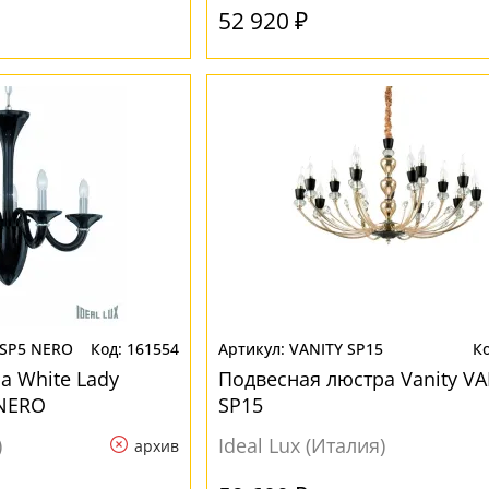
52 920 ₽
 SP5 NERO
161554
VANITY SP15
а White Lady
Подвесная люстра Vanity VA
 NERO
SP15
)
Ideal Lux (Италия)
архив