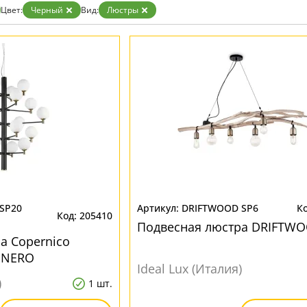
Цвет:
Черный
Вид:
Люстры
SP20
DRIFTWOOD SP6
205410
Подвесная люстра DRIFTWO
а Copernico
 NERO
Ideal Lux (Италия)
)
1 шт.