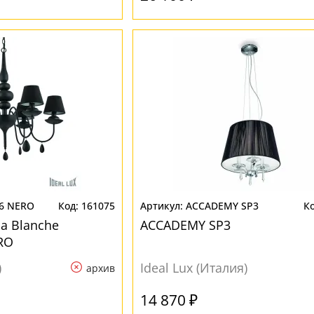
6 NERO
161075
ACCADEMY SP3
а Blanche
ACCADEMY SP3
RO
)
Ideal Lux (Италия)
архив
14 870 ₽