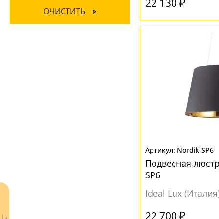
22 130 ₽
Стекло
(5)
ОЧИСТИТЬ
Глянцевый
(3)
Ткань
(6)
Матовый
(8)
ЦВЕТ ПЛАФОНОВ
Белый
(4)
Прозрачный
(1)
Черный
(7)
Nordik SP6
Подвесная люстр
SP6
Ideal Lux (Италия
22 700 ₽