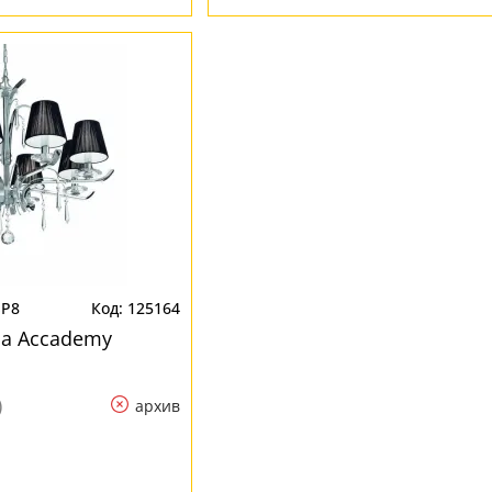
SP8
125164
ра Accademy
)
архив