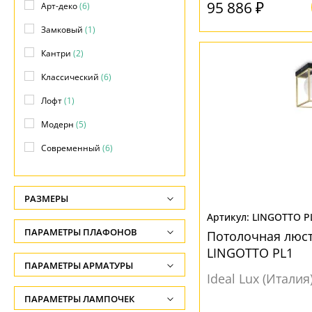
95 886 ₽
Арт-деко
(6)
Замковый
(1)
Кантри
(2)
Классический
(6)
Лофт
(1)
Модерн
(5)
Современный
(6)
РАЗМЕРЫ
LINGOTTO P
Высота, см
ПАРАМЕТРЫ ПЛАФОНОВ
Потолочная люст
-
LINGOTTO PL1
ФОРМА ПЛАФОНА
ПАРАМЕТРЫ АРМАТУРЫ
Ширина, см
Ideal Lux (Италия
-
Абажур
(1)
ЦВЕТ АРМАТУРЫ
ПАРАМЕТРЫ ЛАМПОЧЕК