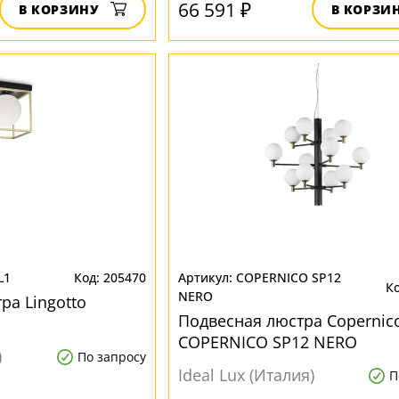
66 591 ₽
В КОРЗИНУ
В КОРЗИ
L1
205470
COPERNICO SP12
NERO
ра Lingotto
Подвесная люстра Copernic
COPERNICO SP12 NERO
)
По запросу
Ideal Lux (Италия)
П