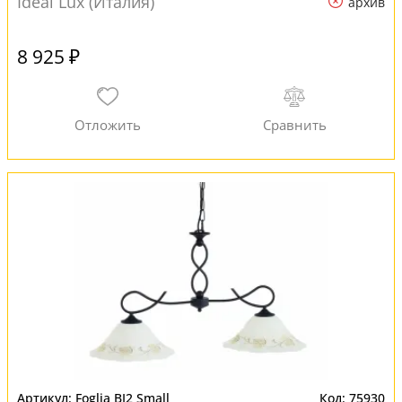
Ideal Lux (Италия)
архив
8 925 ₽
Foglia BI2 Small
75930