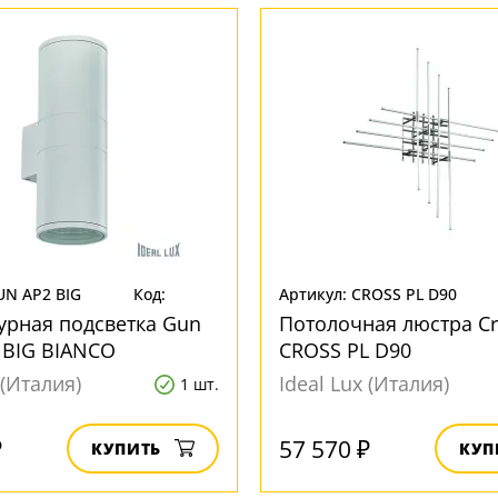
UN AP2 BIG
Код:
Артикул: CROSS PL D90
161257
урная подсветка Gun
Потолочная люстра Cr
 BIG BIANCO
CROSS PL D90
 (Италия)
Ideal Lux (Италия)
1 шт.
₽
57 570 ₽
КУПИТЬ
КУП