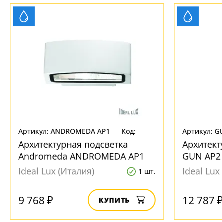
Артикул: ANDROMEDA AP1
Код:
Артикул: G
BIANCO
161034
BIANCO
Архитектурная подсветка
Архитект
Andromeda ANDROMEDA AP1
GUN AP2
BIANCO
Ideal Lux (Италия)
Ideal Lux
1 шт.
9 768 ₽
12 787 
КУПИТЬ