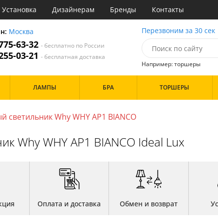
Установка
Дизайнерам
Бренды
Контакты
ы
Перезвоним за 30 сек
он:
Москва
 775-63-32
- бесплатно по России
атегории
 255-03-21
- бесплатная доставка
Например: торшеры
Стиль
Назначение
Дизайн/Форма
ЛАМПЫ
БРА
ТОРШЕРЫ
деко
Гостиная
Шары
ковый
Кабинет
толков
три
Кафе
й светильник Why WHY AP1 BIANCO
Особенности
ссический
Кухня
имализм
Спальня
ик Why WHY AP1 BIANCO Ideal Lux
ванс
ременный
Бренд
Цвет
ристика
тек
Белые
Прозрачные
Хром
Черные
кция
Оплата и доставка
Обмен и возврат
У