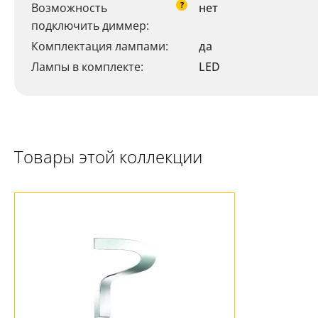
?
Возможность
нет
подключить диммер:
Комплектация лампами:
да
Лампы в комплекте:
LED
Товары этой коллекции
Ваш регион:
Москва
+7 (800) 775-63-32
- бесплатно по России
+7 (495) 255-03-21
- бесплатная доставка